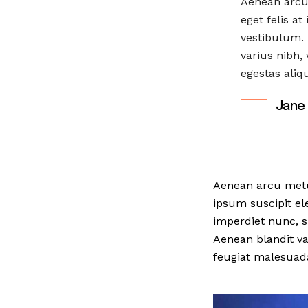
Aenean arcu 
eget felis a
vestibulum. 
varius nibh,
egestas aliq
Jane
Aenean arcu metus,
ipsum suscipit el
imperdiet nunc, s
Aenean blandit var
feugiat malesuad