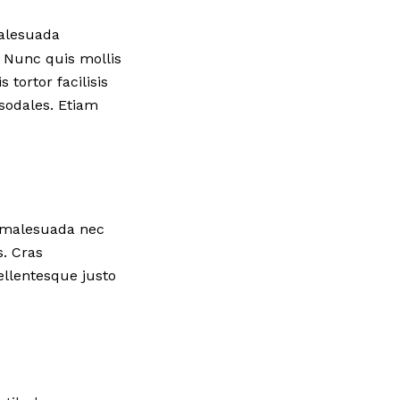
malesuada
 Nunc quis mollis
 tortor facilisis
sodales. Etiam
s malesuada nec
s. Cras
llentesque justo