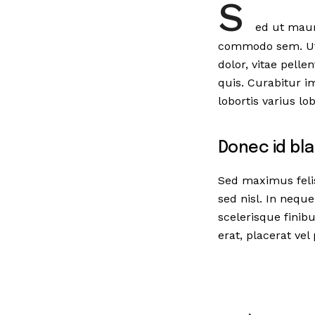
S
ed ut maur
commodo sem. Ut s
dolor, vitae pelle
quis. Curabitur 
lobortis varius lob
Donec id blan
Sed maximus felis
sed nisl. In nequ
scelerisque fini
erat, placerat vel 