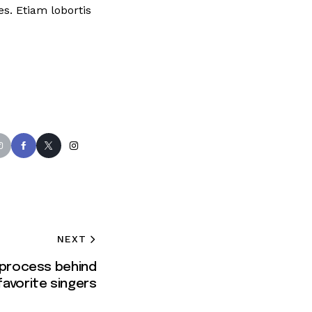
s. Etiam lobortis
NEXT
e process behind
favorite singers