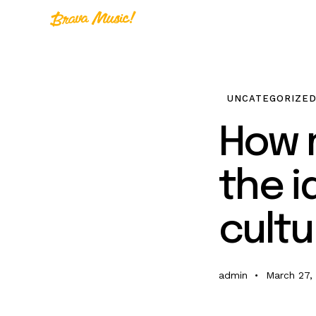
Home
A
Home
UNCATEGORIZE
About Us
How 
Aureo Baqueir
the i
cultu
admin
March 27,