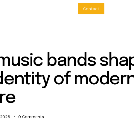
bout Us
Aureo Baqueiro
Contact
D
music bands sha
o
dentity of moder
re
 2026
0
Comments