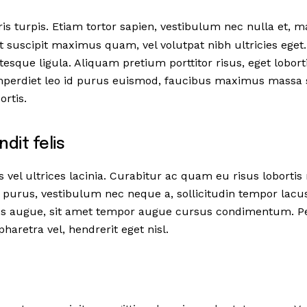
is turpis. Etiam tortor sapien, vestibulum nec nulla et, 
uscipit maximus quam, vel volutpat nibh ultricies eget.
ntesque ligula. Aliquam pretium porttitor risus, eget lobortis
imperdiet leo id purus euismod, faucibus maximus massa 
ortis.
dit felis
 vel ultrices lacinia. Curabitur ac quam eu risus loborti
e purus, vestibulum nec neque a, sollicitudin tempor lacu
bus augue, sit amet tempor augue cursus condimentum. Pe
pharetra vel, hendrerit eget nisl.