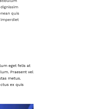
estibulum
 dignissim
enean quis
 imperdiet
lum eget felis at
lum. Praesent vel
stas metus.
uctus ex quis