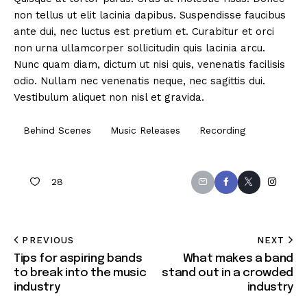
non tellus ut elit lacinia dapibus. Suspendisse faucibus
ante dui, nec luctus est pretium et. Curabitur et orci
non urna ullamcorper sollicitudin quis lacinia arcu.
Nunc quam diam, dictum ut nisi quis, venenatis facilisis
odio. Nullam nec venenatis neque, nec sagittis dui.
Vestibulum aliquet non nisl et gravida.
Behind Scenes
Music Releases
Recording
28
PREVIOUS
NEXT
Tips for aspiring bands
What makes a band
to break into the music
stand out in a crowded
industry
industry