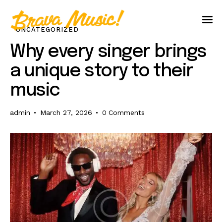
UNCATEGORIZED
Home
Why every singer brings
About Us
a unique story to their
Aureo Baqueiro
music
admin
March 27, 2026
0
Comments