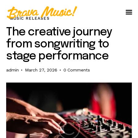
MUSIC RELEASES
Home
The creative journey
About Us
from songwriting to
Aureo Baqueiro
stage performance
admin
March 27, 2026
0
Comments