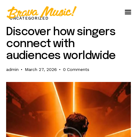
UNCATEGORIZED
Home
Discover how singers
About Us
connect with
Aureo Baqueiro
audiences worldwide
admin
March 27, 2026
0
Comments